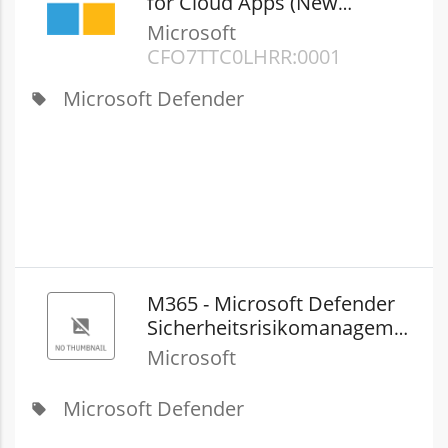
for Cloud Apps (New
Commerce)
Microsoft
CFQ7TTC0LHRR:0001
Microsoft Defender
local_offer
M365 - Microsoft Defender
Sicherheitsrisikomanageme
nt (New Commerce)
Microsoft
Microsoft Defender
local_offer