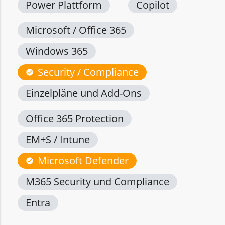
Power Plattform
Copilot
Microsoft / Office 365
Windows 365
Security / Compliance
check_circle
Einzelpläne und Add-Ons
Office 365 Protection
EM+S / Intune
Microsoft Defender
check_circle
M365 Security und Compliance
Entra