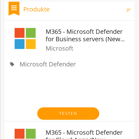
bookmark
apps
Produkte
sort
Filt
M365 - Microsoft Defender
for Business servers (New
Commerce)
Microsoft
Microsoft Defender
local_offer
TESTEN
M365 - Microsoft Defender