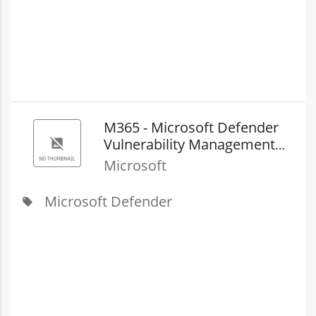
M365 - Microsoft Defender
Vulnerability Management
Add-On Server (New
Microsoft
Commerce)
Microsoft Defender
local_offer