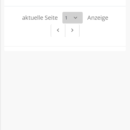
aktuelle Seite
Anzeige
navigate_before
navigate_next
Vorheriges
Nächstes