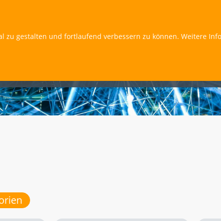
al zu gestalten und fortlaufend verbessern zu können. Weitere Inf
orien