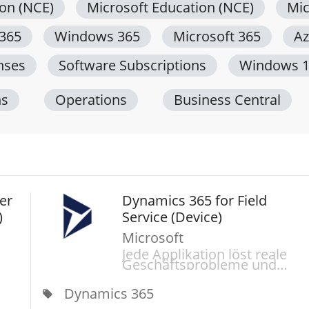
ion (NCE)
Microsoft Education (NCE)
Mic
 365
Windows 365
Microsoft 365
Az
nses
Software Subscriptions
Windows 
ns
Operations
Business Central
er
Dynamics 365 for Field
)
Service (Device)
Microsoft
Jede Applikation löst reale
Geschäftsprobleme und
rt.
bietet Ihnen einen Mehrwert.
Wenn man verschiedene
Dynamics 365
Applikationen dann auch
local_offer
ie
noch kombiniert, bieten sie