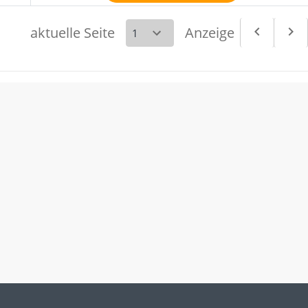
aktuelle Seite
Anzeige
navigate_before
navigate_next
Vorheri
Nä