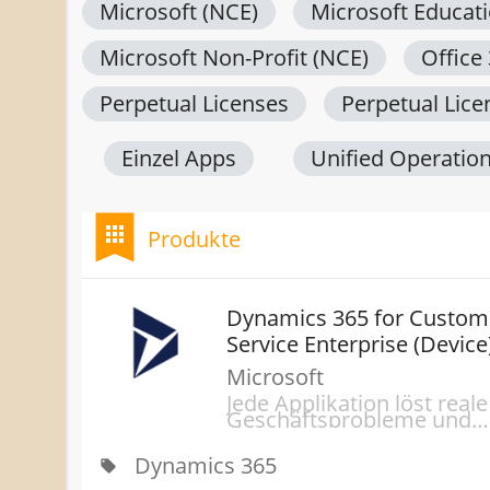
Microsoft (NCE)
Microsoft Educat
Microsoft Non-Profit (NCE)
Office
Perpetual Licenses
Perpetual Lice
Einzel Apps
Unified Operatio
bookmark
apps
Produkte
Dynamics 365 for Custom
Service Enterprise (Device
Microsoft
Jede Applikation löst reale
Geschäftsprobleme und
bietet Ihnen einen Mehrwe
Wenn man verschiedene
Dynamics 365
Applikationen dann auch
local_offer
noch kombiniert, bieten s