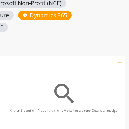
rosoft Non-Profit (NCE)
ure
Dynamics 365
check_circle
10
sort
Filt
search
Klicken Sie auf ein Produkt, um eine Vorschau weiterer Details anzuzeigen