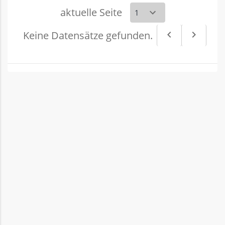
aktuelle Seite
Keine Datensätze gefunden.
navigate_before
navigate_next
Vorheriges
Nächs