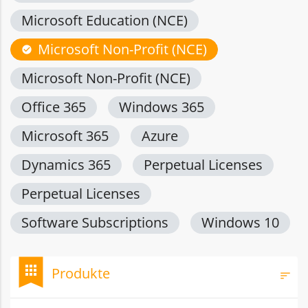
Microsoft Education (NCE)
Microsoft Non-Profit (NCE)
check_circle
Microsoft Non-Profit (NCE)
Office 365
Windows 365
Microsoft 365
Azure
Dynamics 365
Perpetual Licenses
Perpetual Licenses
Software Subscriptions
Windows 10
bookmark
apps
Produkte
sort
Filt