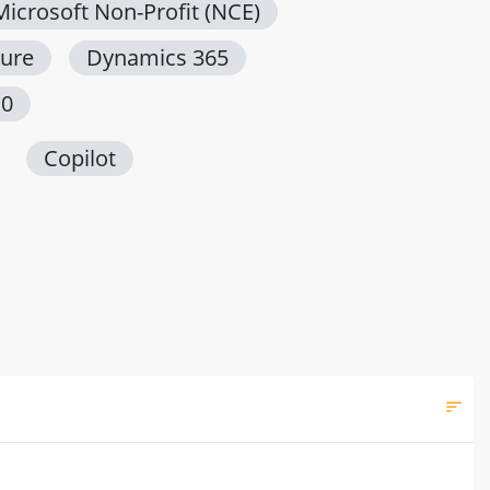
Microsoft Non-Profit (NCE)
ure
Dynamics 365
10
Copilot
sort
Filt