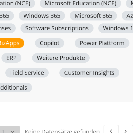
ation (NCE)
Microsoft Education (NCE)
 365
Windows 365
Microsoft 365
Az
nses
Software Subscriptions
Windows 
BizApps
Copilot
Power Plattform
ERP
Weitere Produkte
Field Service
Customer Insights
dditionals
Keine Datensätze gefunden.
navigate_before
navigate_next