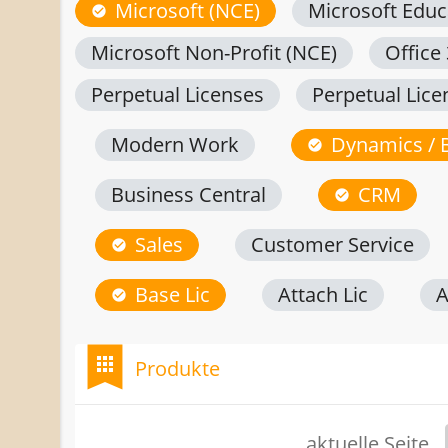
Microsoft (NCE)
Microsoft Educ
check_circle
Microsoft Non-Profit (NCE)
Office
Perpetual Licenses
Perpetual Lice
Modern Work
Dynamics / 
check_circle
Business Central
CRM
check_circle
Sales
Customer Service
check_circle
Base Lic
Attach Lic
A
check_circle
bookmark
apps
Produkte
aktuelle Seite