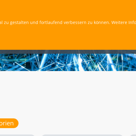
al zu gestalten und fortlaufend verbessern zu können. Weitere Inf
orien