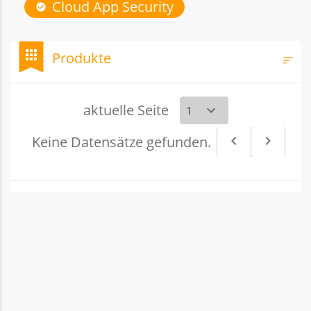
Cloud App Security
check_circle
bookmark
apps
Produkte
sort
Filt
aktuelle Seite
Keine Datensätze gefunden.
navigate_before
navigate_next
Vorheriges
Nächs