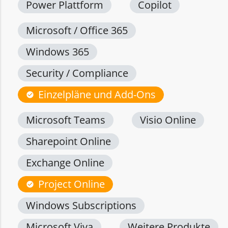
Power Plattform
Copilot
Microsoft / Office 365
Windows 365
Security / Compliance
Einzelpläne und Add-Ons
check_circle
Microsoft Teams
Visio Online
Sharepoint Online
Exchange Online
Project Online
check_circle
Windows Subscriptions
Microsoft Viva
Weitere Produkte