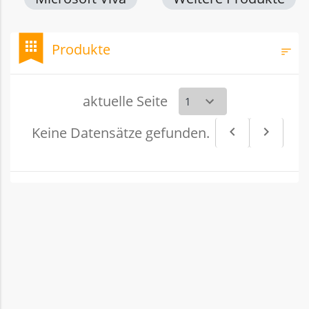
bookmark
apps
Produkte
sort
Filt
aktuelle Seite
Keine Datensätze gefunden.
navigate_before
navigate_next
Vorheriges
Nächs