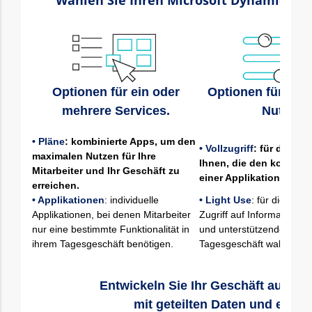
Wählen Sie Ihren Microsoft Dynamics 365
Optionen für ein oder
Optionen für jede
mehrere Services.
Nutzer.
• Pläne
: kombinierte Apps, um den
• Vollzugriff
: für die Mit
maximalen Nutzen für Ihre
Ihnen, die den komple
Mitarbeiter und Ihr Geschäft zu
einer Applikation benöt
erreichen.
• Applikationen
: individuelle
• Light Use
: für die Mitar
Applikationen, bei denen Mitarbeiter
Zugriff auf Informationen
nur eine bestimmte Funktionalität in
und unterstützende Aufg
ihrem Tagesgeschäft benötigen.
Tagesgeschäft wahrnehm
Entwickeln Sie Ihr Geschäft auf ein
mit geteilten Daten und einer d