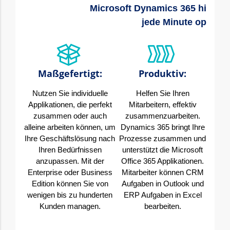
Microsoft Dynamics 365 hilft Ih
jede Minute optimal
Maßgefertigt:
Produktiv:
Nutzen Sie individuelle
Helfen Sie Ihren
Ve
Applikationen, die perfekt
Mitarbeitern, effektiv
Ent
zusammen oder auch
zusammenzuarbeiten.
rele
alleine arbeiten können, um
Dynamics 365 bringt Ihre
Sie
Ihre Geschäftslösung nach
Prozesse zusammen und
Int
Ihren Bedürfnissen
unterstützt die Microsoft
Mach
anzupassen. Mit der
Office 365 Applikationen.
Dyna
Enterprise oder Business
Mitarbeiter können CRM
werd
Edition können Sie von
Aufgaben in Outlook und
Ih
wenigen bis zu hunderten
ERP Aufgaben in Excel
Daten
Kunden managen.
bearbeiten.
Plä