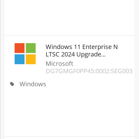
Windows 11 Enterprise N
LTSC 2024 Upgrade
(Nonprofit)
Microsoft
DG7GMGF0PP45:0002:SEG003
Windows
local_offer