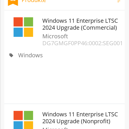
sort
Filt
Windows 11 Enterprise LTSC
2024 Upgrade (Commercial)
Microsoft
DG7GMGF0PP46:0002:SEG001
Windows
local_offer
Windows 11 Enterprise LTSC
2024 Upgrade (Nonprofit)