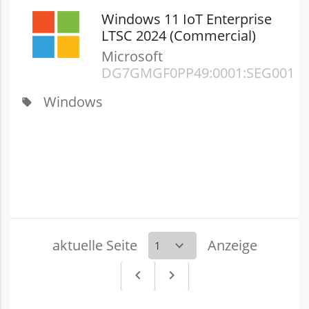
Windows 11 IoT Enterprise
LTSC 2024 (Commercial)
Microsoft
DG7GMGF0PP49:0001:SEG001
Windows
local_offer
aktuelle Seite
Anzeige
navigate_before
navigate_next
Vorheriges
Nächstes