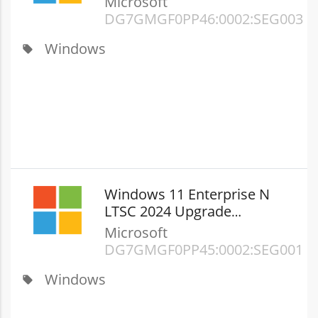
Microsoft
DG7GMGF0PP46:0002:SEG003
Windows
local_offer
Windows 11 Enterprise N
LTSC 2024 Upgrade
(Commercial)
Microsoft
DG7GMGF0PP45:0002:SEG001
Windows
local_offer