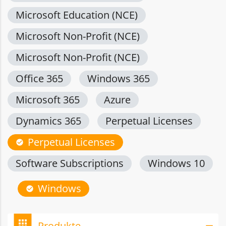
Microsoft Education (NCE)
Microsoft Non-Profit (NCE)
Microsoft Non-Profit (NCE)
Office 365
Windows 365
Microsoft 365
Azure
Dynamics 365
Perpetual Licenses
Perpetual Licenses
check_circle
Software Subscriptions
Windows 10
Windows
check_circle
bookmark
apps
Produkte