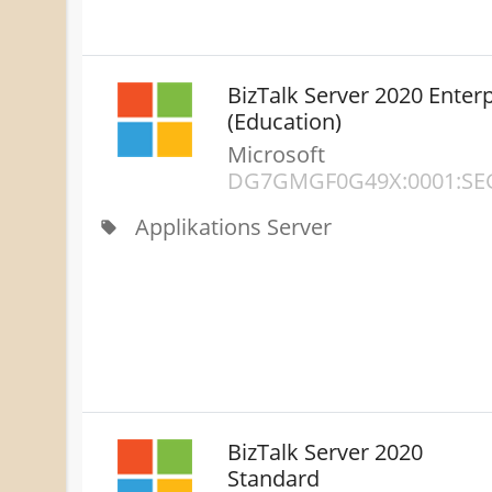
BizTalk Server 2020 Enterp
(Education)
Microsoft
DG7GMGF0G49X:0001:SE
Applikations Server
local_offer
BizTalk Server 2020
Standard