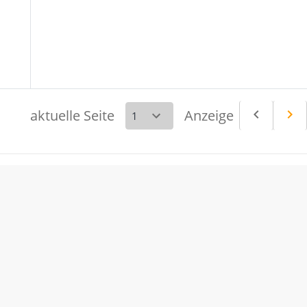
aktuelle Seite
Anzeige
navigate_before
navigate_next
Vorheri
Nä