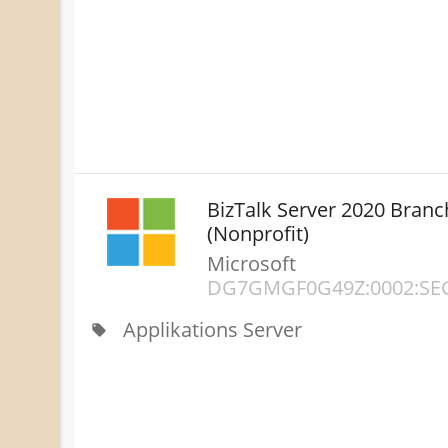
BizTalk Server 2020 Branc
(Nonprofit)
Microsoft
DG7GMGF0G49Z:0002:SE
Applikations Server
local_offer