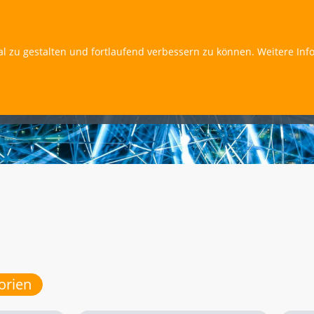
al zu gestalten und fortlaufend verbessern zu können. Weitere Inf
orien