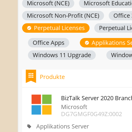
Microsoft (NCE)
Microsoft Educat
Microsoft Non-Profit (NCE)
Office
Perpetual Licenses
Perpetual L
check_circle
Office Apps
Applikations S
check_circle
Windows 11 Upgrade
Window
bookmark
apps
Produkte
BizTalk Server 2020 Branc
Microsoft
DG7GMGF0G49Z:0002
Applikations Server
local_offer