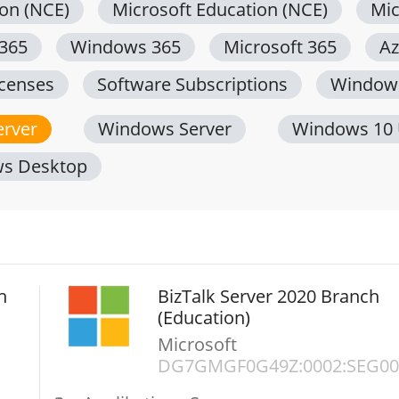
ion (NCE)
Microsoft Education (NCE)
Mic
 365
Windows 365
Microsoft 365
Az
icenses
Software Subscriptions
Window
erver
Windows Server
Windows 10
s Desktop
h
BizTalk Server 2020 Branch
(Education)
Microsoft
DG7GMGF0G49Z:0002:SEG00