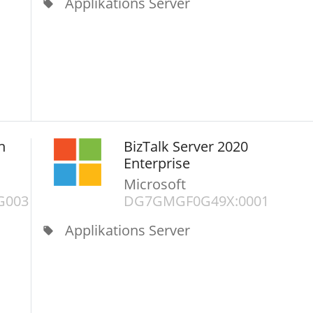
Applikations Server
local_offer
h
BizTalk Server 2020
Enterprise
Microsoft
G003
DG7GMGF0G49X:0001
Applikations Server
local_offer