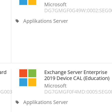
Microsoft
DG7GMGF0G49W:0002:SEG0
Applikations Server
local_offer
ard
Exchange Server Enterprise
2019 Device CAL (Education)
Microsoft
EG003
DG7GMGF0F4MD:0005:SEG0
Applikations Server
local_offer