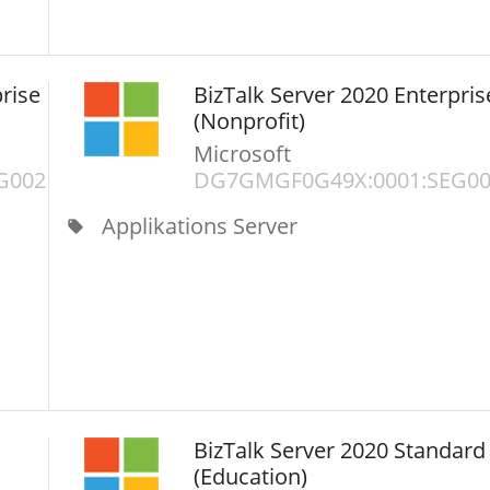
rise
BizTalk Server 2020 Enterpris
(Nonprofit)
Microsoft
G002
DG7GMGF0G49X:0001:SEG0
Applikations Server
local_offer
BizTalk Server 2020 Standard
(Education)