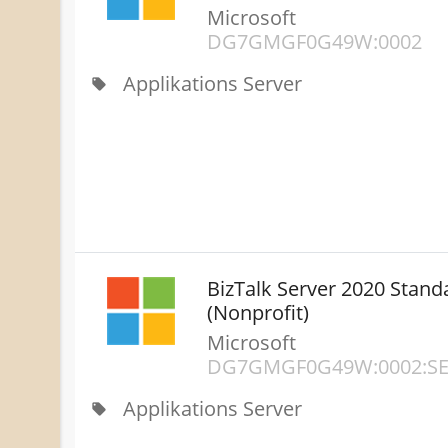
Microsoft
DG7GMGF0G49W:0002
Applikations Server
local_offer
BizTalk Server 2020 Stand
(Nonprofit)
Microsoft
DG7GMGF0G49W:0002:S
Applikations Server
local_offer