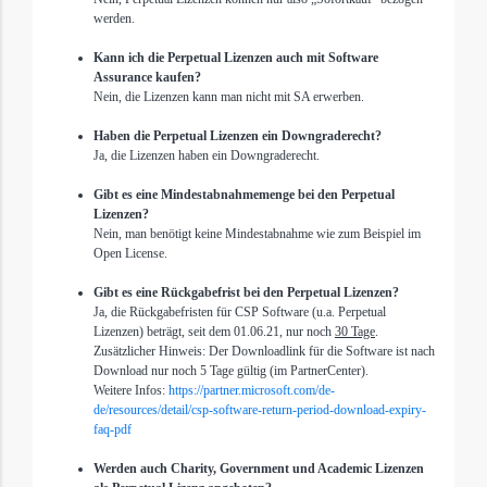
werden.
Kann ich die Perpetual Lizenzen auch mit Software
Assurance kaufen?
Nein, die Lizenzen kann man nicht mit SA erwerben.
Haben die Perpetual Lizenzen ein Downgraderecht?
Ja, die Lizenzen haben ein Downgraderecht.
Gibt es eine Mindestabnahmemenge bei den Perpetual
Lizenzen?
Nein, man benötigt keine Mindestabnahme wie zum Beispiel im
Open License.
Gibt es eine Rückgabefrist bei den Perpetual Lizenzen?
Ja, die Rückgabefristen für CSP Software (u.a. Perpetual
Lizenzen)
beträgt, seit dem 01.06.21,
nur noch
30 Tage
.
Zusätzlicher Hinweis: Der Downloadlink für die Software ist nach
Download nur noch 5 Tage gültig (im PartnerCenter).
Weitere Infos:
https://partner.microsoft.com/de-
de/resources/detail/csp-software-return-period-download-expiry-
faq-pdf
Werden auch Charity, Government und Academic Lizenzen