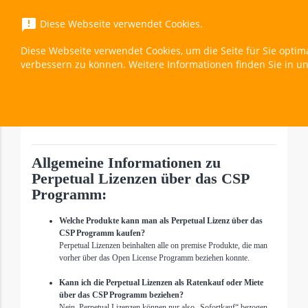
menu
announcement
Diese Webseite verwendet Cookies.
Diese Webseite verwendet Cookies, um die Seite für Sie optim
BizTalk Server 2020 Branch (Nonprofit)
verbessern zu können. Weitere Informationen finden Sie in u
Überblick
expand_less
Toggle cont
Allgemeine Informationen zu
Perpetual Lizenzen über das CSP
Programm:
Welche Produkte kann man als Perpetual Lizenz über das
CSP Programm kaufen?
Perpetual Lizenzen beinhalten alle on premise Produkte, die man
vorher über das Open License Programm beziehen konnte.
Kann ich die Perpetual Lizenzen als Ratenkauf oder Miete
über das CSP Programm beziehen?
Nein, Perpetual Lizenzen können nur also „Sofortkauf“ bezogen