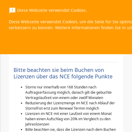
menu
announcement
Diese Webseite verwendet Cookies.
Diese Webseite verwendet Cookies, um die Seite für Sie optim
D365 - Dynamics 365 Customer Voice Additio
verbessern zu können. Weitere Informationen finden Sie in u
(Education Faculty Pricing) (New Commerce)
Überblick
expand_less
Toggle cont
Bitte beachten sie beim Buchen von
Lizenzen über das NCE folgende Punkte
Storno nur innerhalb von 168 Stunden nach
Auftragserfassung möglich, danach gilt die gebuchte
Vertragslaufzeit von einem oder zwölf Monaten
Reduzierung der Lizenzmenge im NCE nach Ablauf der
Stornofrist erst zum Renewal Termin möglich
Lizenzen im NCE mit einer Laufzeit von einem Monat
haben einen Aufschlag von 20% im Vergleich zu den
Jahreslizenzen
Bitte beachten sie, dass die Lizenzen nach dem Buchen