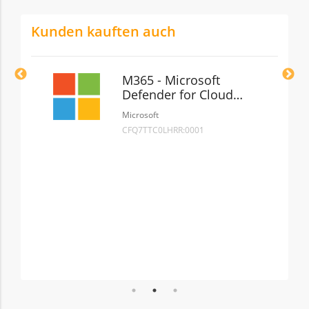
Kunden kauften auch
M365 - Microsoft
s
Defender for Cloud
Apps (New Commerce)
Microsoft
CFQ7TTC0LHRR:0001