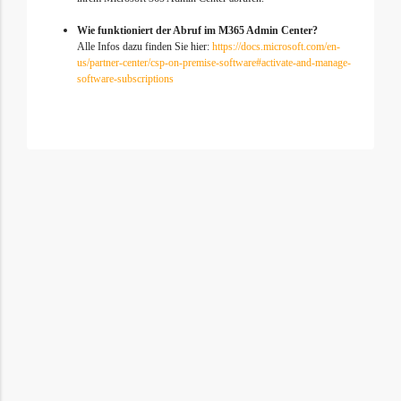
Wie funktioniert der Abruf im M365 Admin Center?
Alle Infos dazu finden Sie hier:
https://docs.microsoft.com/en-
us/partner-center/csp-on-premise-software#activate-and-manage-
software-subscriptions