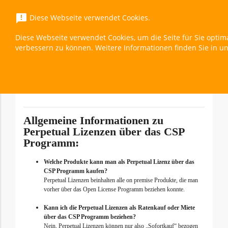
menu
announcement
Diese Webseite verwendet Cookies.
Diese Webseite verwendet Cookies, um die Seite für Sie optim
Exchange Server Enterprise 2019 Device CAL
verbessern zu können. Weitere Informationen finden Sie in u
Überblick
expand_less
Toggle cont
Allgemeine Informationen zu
Perpetual Lizenzen über das CSP
Programm:
Welche Produkte kann man als Perpetual Lizenz über das
CSP Programm kaufen?
Perpetual Lizenzen beinhalten alle on premise Produkte, die man
vorher über das Open License Programm beziehen konnte.
Kann ich die Perpetual Lizenzen als Ratenkauf oder Miete
über das CSP Programm beziehen?
Nein, Perpetual Lizenzen können nur also „Sofortkauf“ bezogen