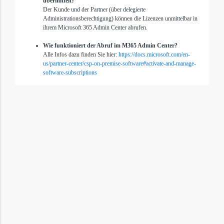
übermittelt?
Der Kunde und der Partner (über delegierte
Administrationsberechtigung) können die Lizenzen unmittelbar in
ihrem Microsoft 365 Admin Center abrufen.
Wie funktioniert der Abruf im M365 Admin Center?
Alle Infos dazu finden Sie hier:
https://docs.microsoft.com/en-
us/partner-center/csp-on-premise-software#activate-and-manage-
software-subscriptions