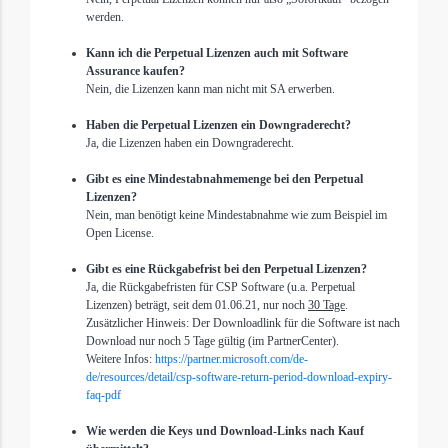
werden.
Kann ich die Perpetual Lizenzen auch mit Software
Assurance kaufen?
Nein, die Lizenzen kann man nicht mit SA erwerben.
Haben die Perpetual Lizenzen ein Downgraderecht?
Ja, die Lizenzen haben ein Downgraderecht.
Gibt es eine Mindestabnahmemenge bei den Perpetual
Lizenzen?
Nein, man benötigt keine Mindestabnahme wie zum Beispiel im
Open License.
Gibt es eine Rückgabefrist bei den Perpetual Lizenzen?
Ja, die Rückgabefristen für CSP Software (u.a. Perpetual
Lizenzen)
beträgt, seit dem 01.06.21,
nur noch
30 Tage
.
Zusätzlicher Hinweis: Der Downloadlink für die Software ist nach
Download nur noch 5 Tage gültig (im PartnerCenter).
Weitere Infos:
https://partner.microsoft.com/de-
de/resources/detail/csp-software-return-period-download-expiry-
faq-pdf
Wie werden die Keys und Download-Links nach Kauf