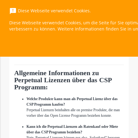
menu
announcement
Diese Webseite verwendet Cookies.
Diese Webseite verwendet Cookies, um die Seite für Sie optim
Rights Management Services (RMS) 2025 CAL- 1
verbessern zu können. Weitere Informationen finden Sie in u
Überblick
expand_less
Toggle cont
Allgemeine Informationen zu
Perpetual Lizenzen über das CSP
Programm:
Welche Produkte kann man als Perpetual Lizenz über das
CSP Programm kaufen?
Perpetual Lizenzen beinhalten alle on premise Produkte, die man
vorher über das Open License Programm beziehen konnte.
Kann ich die Perpetual Lizenzen als Ratenkauf oder Miete
über das CSP Programm beziehen?
Nein, Perpetual Lizenzen können nur also „Sofortkauf“ bezogen