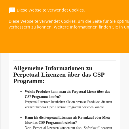
menu
announcement
Diese Webseite verwendet Cookies.
Diese Webseite verwendet Cookies, um die Seite für Sie optim
Exchange Server Standard 2019 Device CAL
verbessern zu können. Weitere Informationen finden Sie in u
Überblick
expand_less
Toggle cont
Allgemeine Informationen zu
Perpetual Lizenzen über das CSP
Programm:
Welche Produkte kann man als Perpetual Lizenz über das
CSP Programm kaufen?
Perpetual Lizenzen beinhalten alle on premise Produkte, die man
vorher über das Open License Programm beziehen konnte.
Kann ich die Perpetual Lizenzen als Ratenkauf oder Miete
über das CSP Programm beziehen?
Nein, Perpetual Lizenzen können nur also „Sofortkauf“ bezogen