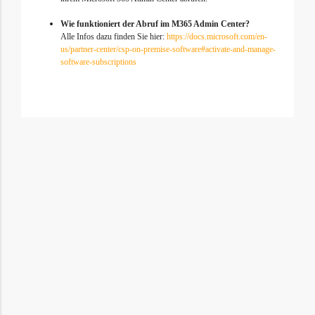
Wie funktioniert der Abruf im M365 Admin Center?
Alle Infos dazu finden Sie hier:
https://docs.microsoft.com/en-
us/partner-center/csp-on-premise-software#activate-and-manage-
software-subscriptions