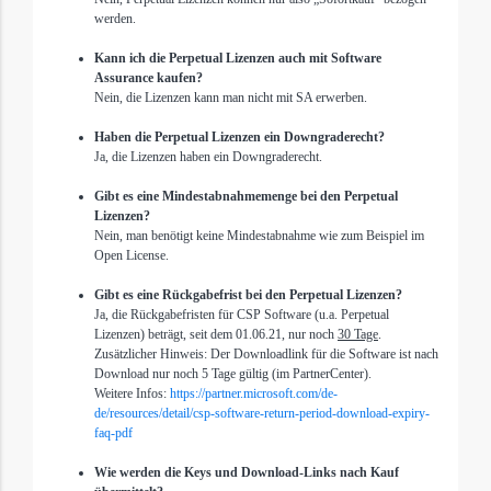
werden.
Kann ich die Perpetual Lizenzen auch mit Software
Assurance kaufen?
Nein, die Lizenzen kann man nicht mit SA erwerben.
Haben die Perpetual Lizenzen ein Downgraderecht?
Ja, die Lizenzen haben ein Downgraderecht.
Gibt es eine Mindestabnahmemenge bei den Perpetual
Lizenzen?
Nein, man benötigt keine Mindestabnahme wie zum Beispiel im
Open License.
Gibt es eine Rückgabefrist bei den Perpetual Lizenzen?
Ja, die Rückgabefristen für CSP Software (u.a. Perpetual
Lizenzen)
beträgt, seit dem 01.06.21,
nur noch
30 Tage
.
Zusätzlicher Hinweis: Der Downloadlink für die Software ist nach
Download nur noch 5 Tage gültig (im PartnerCenter).
Weitere Infos:
https://partner.microsoft.com/de-
de/resources/detail/csp-software-return-period-download-expiry-
faq-pdf
Wie werden die Keys und Download-Links nach Kauf