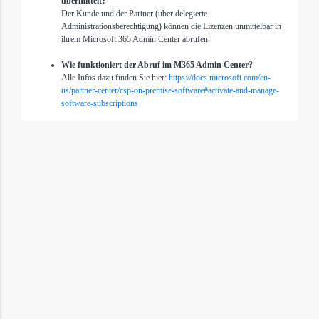
übermittelt?
Der Kunde und der Partner (über delegierte
Administrationsberechtigung) können die Lizenzen unmittelbar in
ihrem Microsoft 365 Admin Center abrufen.
Wie funktioniert der Abruf im M365 Admin Center?
Alle Infos dazu finden Sie hier:
https://docs.microsoft.com/en-
us/partner-center/csp-on-premise-software#activate-and-manage-
software-subscriptions