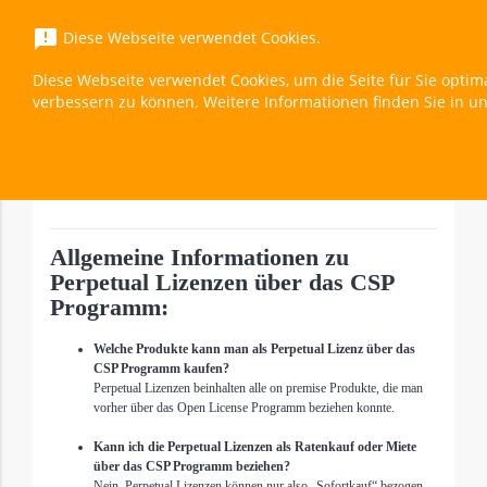
menu
announcement
Diese Webseite verwendet Cookies.
Diese Webseite verwendet Cookies, um die Seite für Sie optim
Rights Management Services (RMS) 2025 CAL-1 
verbessern zu können. Weitere Informationen finden Sie in u
Überblick
expand_less
Toggle cont
Allgemeine Informationen zu
Perpetual Lizenzen über das CSP
Programm:
Welche Produkte kann man als Perpetual Lizenz über das
CSP Programm kaufen?
Perpetual Lizenzen beinhalten alle on premise Produkte, die man
vorher über das Open License Programm beziehen konnte.
Kann ich die Perpetual Lizenzen als Ratenkauf oder Miete
über das CSP Programm beziehen?
Nein, Perpetual Lizenzen können nur also „Sofortkauf“ bezogen