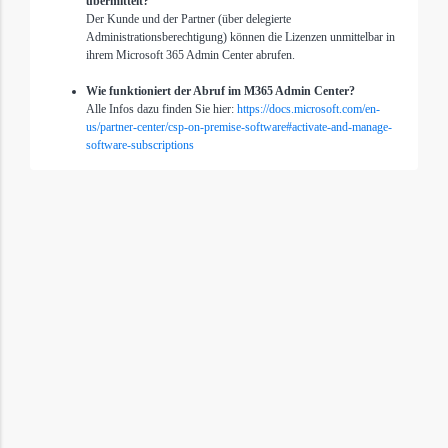
übermittelt?
Der Kunde und der Partner (über delegierte
Administrationsberechtigung) können die Lizenzen unmittelbar in
ihrem Microsoft 365 Admin Center abrufen.
Wie funktioniert der Abruf im M365 Admin Center?
Alle Infos dazu finden Sie hier:
https://docs.microsoft.com/en-
us/partner-center/csp-on-premise-software#activate-and-manage-
software-subscriptions