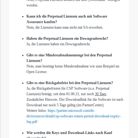
werden.
Kann ich die Perpetual Lizenzen auch mit Software
Assurance kaufen?
Nein, die Lizenzen kann man nicht mit SA erwerben.
Haben die Perpetual Lizenzen ein Downgraderecht?
Ja, die Lizenzen haben ein Downgraderecht.
Gibt es eine Mindestabnahmemenge bei den Perpetual
Lizenzen?
Nein, man benötigt keine Mindestabnahme wie zum Beispiel im
Open License.
Gibt es eine Rückgabefrist bei den Perpetual Lizenzen?
Ja, die Rückgabefristen für CSP Software (u.a. Perpetual
Lizenzen)
beträgt, seit dem 01.06.21,
nur noch
30 Tage
.
Zusätzlicher Hinweis: Der Downloadlink für die Software ist nach
Download nur noch 5 Tage gültig (im PartnerCenter).
Weitere Infos:
https://partner.microsoft.com/de-
de/resources/detail/csp-software-return-period-download-expiry-
faq-pdf
Wie werden die Keys und Download-Links nach Kauf