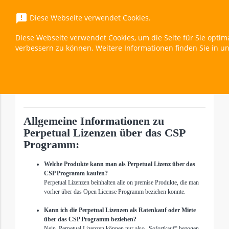
menu
announcement
Diese Webseite verwendet Cookies.
Diese Webseite verwendet Cookies, um die Seite für Sie optim
Rights Management Services (RMS) 2025 CAL- 1
verbessern zu können. Weitere Informationen finden Sie in u
Überblick
expand_less
Toggle cont
Allgemeine Informationen zu
Perpetual Lizenzen über das CSP
Programm:
Welche Produkte kann man als Perpetual Lizenz über das
CSP Programm kaufen?
Perpetual Lizenzen beinhalten alle on premise Produkte, die man
vorher über das Open License Programm beziehen konnte.
Kann ich die Perpetual Lizenzen als Ratenkauf oder Miete
über das CSP Programm beziehen?
Nein, Perpetual Lizenzen können nur also „Sofortkauf“ bezogen