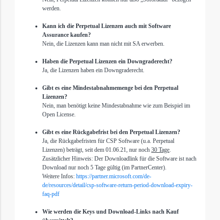
werden.
Kann ich die Perpetual Lizenzen auch mit Software
Assurance kaufen?
Nein, die Lizenzen kann man nicht mit SA erwerben.
Haben die Perpetual Lizenzen ein Downgraderecht?
Ja, die Lizenzen haben ein Downgraderecht.
Gibt es eine Mindestabnahmemenge bei den Perpetual
Lizenzen?
Nein, man benötigt keine Mindestabnahme wie zum Beispiel im
Open License.
Gibt es eine Rückgabefrist bei den Perpetual Lizenzen?
Ja, die Rückgabefristen für CSP Software (u.a. Perpetual
Lizenzen)
beträgt, seit dem 01.06.21,
nur noch
30 Tage
.
Zusätzlicher Hinweis: Der Downloadlink für die Software ist nach
Download nur noch 5 Tage gültig (im PartnerCenter).
Weitere Infos:
https://partner.microsoft.com/de-
de/resources/detail/csp-software-return-period-download-expiry-
faq-pdf
Wie werden die Keys und Download-Links nach Kauf