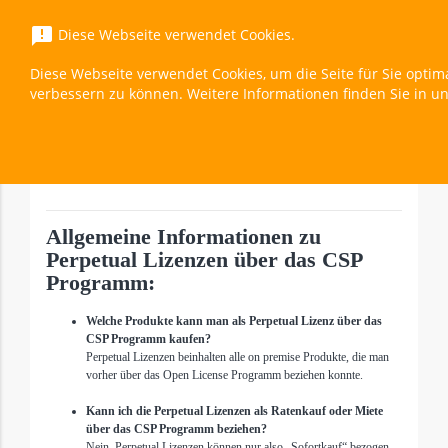
menu
announcement
Diese Webseite verwendet Cookies.
Diese Webseite verwendet Cookies, um die Seite für Sie optim
Office LTSC Professional Plus 2024 (Education)
verbessern zu können. Weitere Informationen finden Sie in u
Überblick
expand_less
Toggle cont
Allgemeine Informationen zu
Perpetual Lizenzen über das CSP
Programm:
Welche Produkte kann man als Perpetual Lizenz über das
CSP Programm kaufen?
Perpetual Lizenzen beinhalten alle on premise Produkte, die man
vorher über das Open License Programm beziehen konnte.
Kann ich die Perpetual Lizenzen als Ratenkauf oder Miete
über das CSP Programm beziehen?
Nein, Perpetual Lizenzen können nur also „Sofortkauf“ bezogen