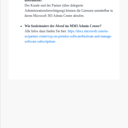
übermittelt?
Der Kunde und der Partner (über delegierte
Administrationsberechtigung) können die Lizenzen unmittelbar in
ihrem Microsoft 365 Admin Center abrufen.
Wie funktioniert der Abruf im M365 Admin Center?
Alle Infos dazu finden Sie hier:
https://docs.microsoft.com/en-
us/partner-center/csp-on-premise-software#activate-and-manage-
software-subscriptions